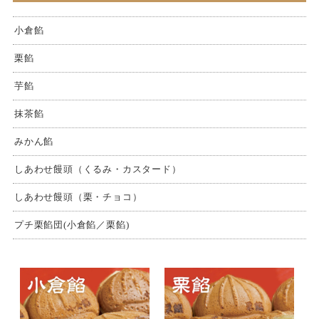
小倉餡
栗餡
芋餡
抹茶餡
みかん餡
しあわせ饅頭（くるみ・カスタード）
しあわせ饅頭（栗・チョコ）
プチ栗餡団(小倉餡／栗餡)