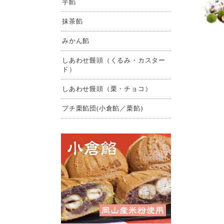
芋餡
抹茶餡
みかん餡
しあわせ饅頭（くるみ・カスター
ド）
しあわせ饅頭（栗・チョコ）
プチ栗餡団(小倉餡／栗餡)