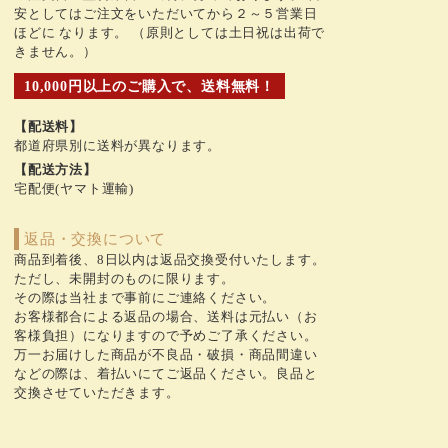
安としてはご注文をいただいてから２～５営業日
ほどに なります。 （原則としては土日祝は出荷で
きません。）
10,000円以上のご購入で、送料無料！
【配送料】
都道府県別に送料が異なります。
【配送方法】
宅配便(ヤマト運輸)
返品・交換について
商品到着後、8日以内は返品交換受付いたします。
ただし、未開封のものに限ります。
その際は当社まで事前にご連絡ください。
お客様都合による返品の場合、送料は元払い（お
客様負担）になりますので予めご了承ください。
万一お届けした商品が不良品・破損・商品間違い
などの際は、着払いにてご返品ください。良品と
交換させていただきます。