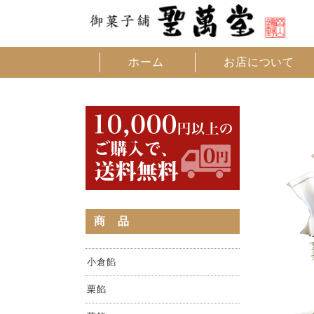
ホーム
お店について
商 品
小倉餡
栗餡