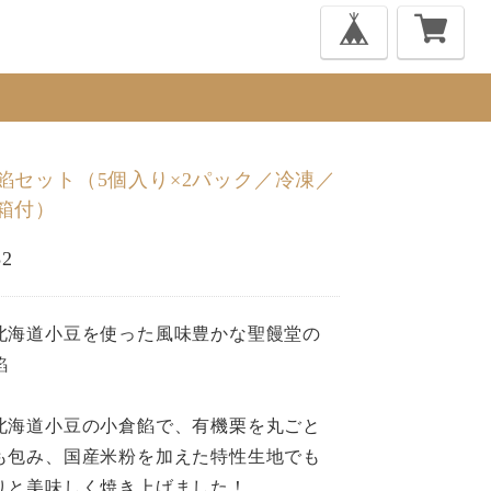
餡セット（5個入り×2パック／冷凍／
箱付）
32
北海道小豆を使った風味豊かな聖饅堂の
餡
北海道小豆の小倉餡で、有機栗を丸ごと
も包み、国産米粉を加えた特性生地でも
りと美味しく焼き上げました！