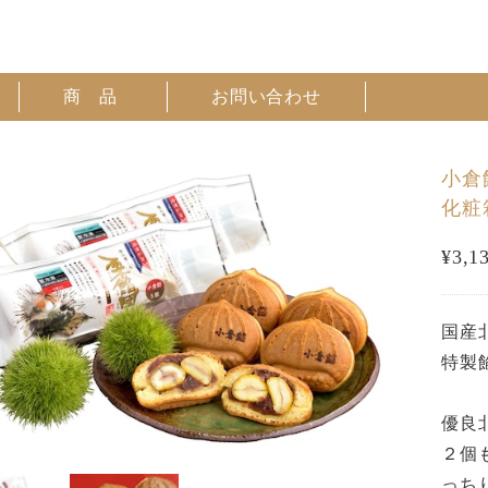
商 品
お問い合わせ
小倉
化粧
¥3,1
国産
特製
優良
２個
っち