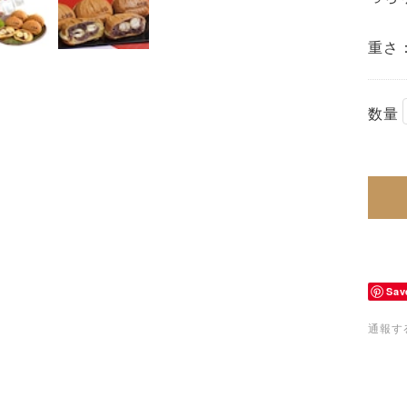
重さ：
数量
Sav
通報す