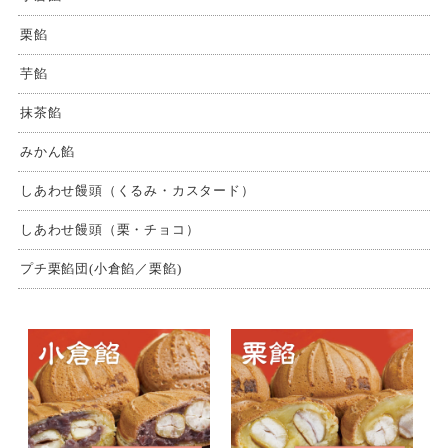
栗餡
芋餡
抹茶餡
みかん餡
しあわせ饅頭（くるみ・カスタード）
しあわせ饅頭（栗・チョコ）
プチ栗餡団(小倉餡／栗餡)